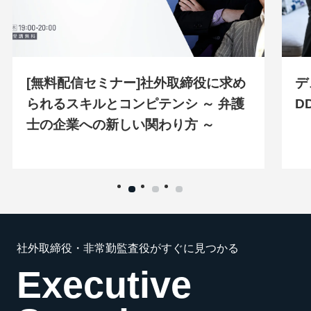
[無料配信セミナー]社外取締役に求め
デ
られるスキルとコンピテンシ ～ 弁護
D
士の企業への新しい関わり方 ～
社外取締役・非常勤監査役がすぐに見つかる
Executive