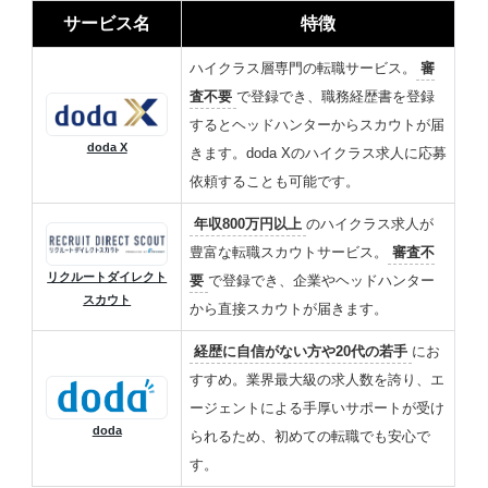
サービス名
特徴
ハイクラス層専門の転職サービス。
審
査不要
で登録でき、職務経歴書を登録
するとヘッドハンターからスカウトが届
doda X
きます。doda Xのハイクラス求人に応募
依頼することも可能です。
年収800万円以上
のハイクラス求人が
豊富な転職スカウトサービス。
審査不
リクルートダイレクト
要
で登録でき、企業やヘッドハンター
スカウト
から直接スカウトが届きます。
経歴に自信がない方や20代の若手
にお
すすめ。業界最大級の求人数を誇り、エ
ージェントによる手厚いサポートが受け
doda
られるため、初めての転職でも安心で
す。