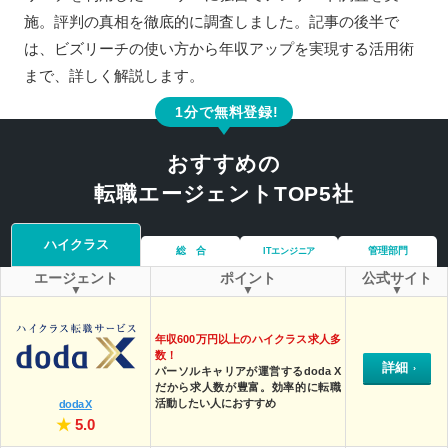
施。評判の真相を徹底的に調査しました。記事の後半で
は、ビズリーチの使い方から年収アップを実現する活用術
まで、詳しく解説します。
1分で無料登録!
おすすめの
転職エージェントTOP5社
ハイクラス
総 合
管理部門
ITエンジニア
エージェント
ポイント
公式サイト
年収600万円以上のハイクラス求人多
数！
詳細
パーソルキャリアが運営するdoda X
だから求人数が豊富。効率的に転職
活動したい人におすすめ
doda X
★
5.0