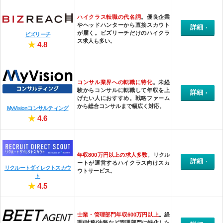
ハイクラス転職の代名詞
。優良企業
やヘッドハンターから直接スカウト
詳細
が届く。ビズリーチだけのハイクラ
ビズリーチ
ス求人も多い。
★
4.8
コンサル業界への転職に特化
。未経
験からコンサルに転職して年収を上
詳細
げたい人におすすめ。戦略ファーム
から総合コンサルまで幅広く対応。
MyVisionコンサルティング
★
4.6
年収800万円以上の求人多数
。リクル
詳細
ートが運営するハイクラス向けスカ
リクルートダイレクトスカウ
ウトサービス。
ト
★
4.5
士業・管理部門年収600万円以上
。経
理/財務/法務など管理部門に特化した