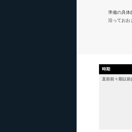
準備の具体
沿っておお
時期
直前前々期以前(N