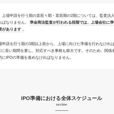
、上場申請を行う期の直前々期・直前期の2期については、監査法
ればなりません。
準金商法監査が行われる段階では、上場会社に準
要があります
。
場申請を行う期の3期以上前から、上場に向けた準備を行わなければ
常に長い期間を要し、対応すべき事柄も膨大です。そのため、関係
的にIPOの準備を進めなければなりません。
IPO準備における全体スケジュール
section