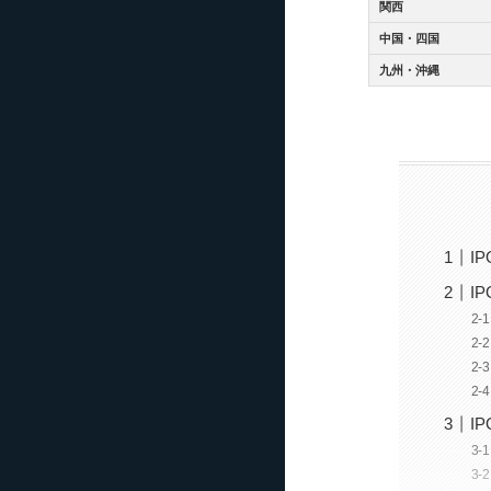
関西
中国・四国
九州・沖縄
I
I
I