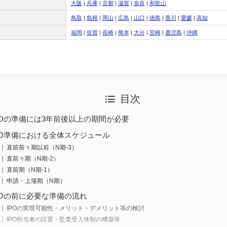
大阪
|
兵庫
|
京都
|
滋賀
|
奈良
|
和歌山
鳥取
|
島根
|
岡山
|
広島
|
山口
|
徳島
|
香川
|
愛媛
|
高知
福岡
|
佐賀
|
長崎
|
熊本
|
大分
|
宮崎
|
鹿児島
|
沖縄
目次
POの準備には3年前後以上の期間が必要
PO準備における全体スケジュール
直前前々期以前（N期-3）
直前々期（N期-2）
直前期（N期-1）
申請・上場期（N期）
POの前に必要な準備の流れ
IPOの実現可能性・メリット・デメリット等の検討
IPO担当者の設置・監査受入体制の構築等