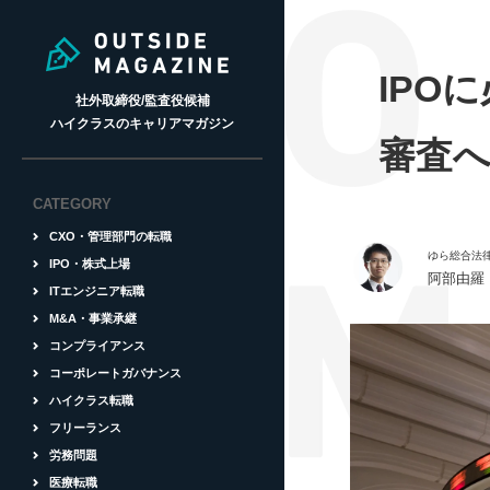
IPO
社外取締役/監査役候補
ハイクラスのキャリアマガジン
審査
CATEGORY
CXO・管理部門の転職
ゆら総合法
IPO・株式上場
阿部由羅
ITエンジニア転職
M&A・事業承継
コンプライアンス
コーポレートガバナンス
ハイクラス転職
フリーランス
労務問題
医療転職