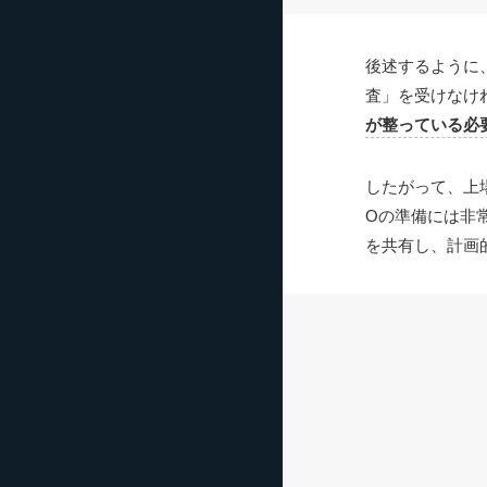
後述するように
査」を受けなけ
が整っている必
したがって、上
Oの準備には非
を共有し、計画