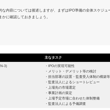
的な内容については後述しますが、まずはIPO準備の全体スケジュ
まかに確認しておきましょう。
主なタスク
-3)
・IPOの実現可能性
・メリット・デメリット等の検討
・担当部署の設置・監査受入体制の構築
・監査法人によるショートレビュー
・上場先の市場選定
・事業計画の策定
・上場予定市場に合わせた体制整備
・監査法人による予備調査