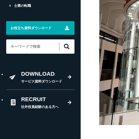
士業の転職
採用戦略
社外取締役とは
お役立ち資料ダウンロード
社外監査役・非常勤監査役とは
税務問題
総合転職サイト・エージェント
DOWNLOAD
サービス資料ダウンロード
RECRUIT
社外役員経験のある方へ