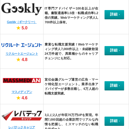
IT専門アドバイザー100名以上が在
籍。
書類通過率1.5倍・転職成功率1.2
詳細
倍
の実績。Webマーケティング求人1,
Geekly（ギークリー）
700件以上保有。
★
5.0
豊富な転職支援実績！
Webマーケテ
ィング求人7,000件以上・未経験歓迎
詳細
リクルートエージェント
24万件超で、異業種からのキャリア
チェンジにも対応。
★
4.8
宣伝会議グループ運営
の広告・マー
ケ特化型エージェント。業界出身ア
詳細
ドバイザーが多数在籍し、6万人超の
マスメディアン
転職支援実績。
★
4.6
3人に2人が年収70万円UP
を実現。年
間7,000回超の企業訪問でリアルな内
詳細
情を把握し、ミスマッチのない転職
レバテックキャリア
をサポート。